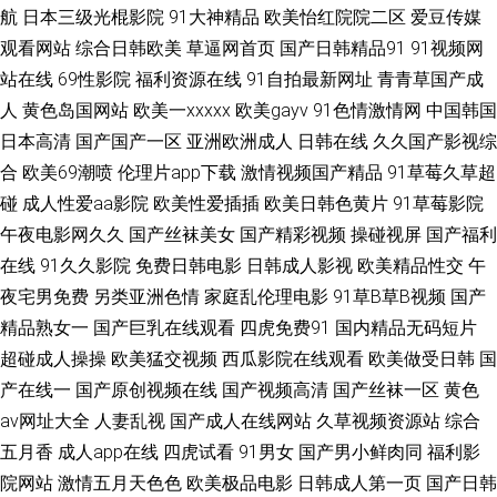
航
日本三级光棍影院
91大神精品
欧美怡红院院二区
爱豆传媒
观看网站
综合日韩欧美
草逼网首页
国产日韩精品91
91视频网
品偷拍一区二区 成人福利视频影院 bt磁链接 91九色极品内射 迅雷磁力链bt
站在线
69性影院
福利资源在线
91自拍最新网址
青青草国产成
磁力种子 欧美性交一级视频 嫩草ying院 国产网站91 9艹 91国产视频 污网站
人
黄色岛国网站
欧美一xxxxx
欧美gayv
91色情激情网
中国韩国
日本高清
国产国产一区
亚洲欧洲成人
日韩在线
久久国产影视综
在线观看 日韩特黄一级成人网站 欧美实操视频 久久艹精品 国产91精彩刺激
合
欧美69潮喷
伦理片app下载
激情视频国产精品
91草莓久草超
碰
成人性爱aa影院
欧美性爱插插
欧美日韩色黄片
91草莓影院
69 电影在线免费 99大香蕉超碰 91秘黄成人网站 亚洲色图2p 论坛网址大全
午夜电影网久久
国产丝袜美女
国产精彩视频
操碰视屏
国产福利
在线
91久久影院
免费日韩电影
日韩成人影视
欧美精品性交
午
欧美精品一一色哟哟 麻豆MV免费观看 九一视频在线 豆花视频跳转入口 av字
夜宅男免费
另类亚洲色情
家庭乱伦理电影
91草B草B视频
国产
幕 91人妻爽 在线免费播放 无人区电影在线播放 日动漫网站 嫩草影院 国产
精品熟女一
国产巨乳在线观看
四虎免费91
国内精品无码短片
超碰成人操操
欧美猛交视频
西瓜影院在线观看
欧美做受日韩
国
性愛第一页 二区 91有黄色 91传媒磁力 50动漫网 天龙免费高清影院 欧美人
产在线一
国产原创视频在线
国产视频高清
国产丝袜一区
黄色
av网址大全
人妻乱视
国产成人在线网站
久草视频资源站
综合
与兽a级网站 精品九区久久人人 后入巨乳美女 肛交网站 97网址www 91人人
五月香
成人app在线
四虎试看
91男女
国产男小鲜肉同
福利影
院网站
激情五月天色色
欧美极品电影
日韩成人第一页
国产日韩
网 91tv成人 深夜蜜桃福利舍 先锋免费电影网站 四虎精品视频 日韩a级视频