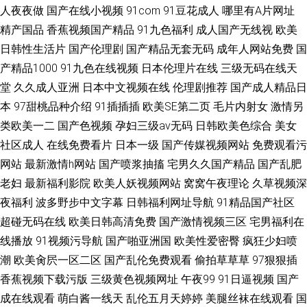
人夜夜做
国产在线小视频
91com
91豆花成人
哪里有A片网址
精产国品
香蕉视频国产精品
91九色福利
成人国产无线视
欧美
日韩性生活片
国产伦理剧
国产精品无套无码
成年人网站免费
国
产精品1000
91九色在线视频
日本伦理片在线
三级无码在线天
堂
久久成人亚洲
日本中文视频在线
伦理剧推荐
国产成人精品日
本
97甜桃品种介绍
91插插插
欧美SE第二页
毛片内射女
激情另
类欧美一二
国产色视频
孕妇三级av无码
日韩欧美色综合
美女
社区成人
在线免费看片
日本一级
国产传媒视频网站
免费观看污
网站
最新激情h网站
国产喷浆抽搐
宅男久久国产精品
国产乱肥
老妇
最新福利影院
欧美人妖视频网站
窝窝午夜理论
久草视频深
夜福利
波多野步中文字幕
日韩福利网址导航
91精品国产社区
超碰无码在线
欧美日韩高清免费
国产激情视频三区
宅男福利在
线播放
91视频污导航
国产啪亚洲国
欧美性爱密臀
疯狂少妇喷
潮
欧美肏屄一区二区
国产乱伦免费观看
偷拍草草草
97狠狠插
香蕉视频下载污版
三级黄色视频网址
午夜99
91日逼视频
国产
成在线观看
萌白酱一线天
乱伦五月天婷婷
美腿丝袜在线观看
国