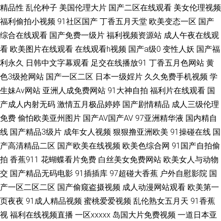
精品性
乱伦种子
美国伦理大片
国产二区在线观看
美女伦理视频
拍 91视频合集 国产97网 美国一级片 色五月婷婷丁香综合 97资原总站视频
福利偷拍小视频
91社区国产
丁香五月天堂
欧美变态一区
国产
综合在线观看
国产免费一级片
福利视频资源站
成人午夜在线观
在线观看 欧美色图一区二区三区 91变太视频在线观看入口 97青娱 91在线观
看
欧美图片在线观看
在线观看h视频
国产a级0
变性人妖
国产福
利永久
日韩中文字幕观看
足交在线播放91
丁香五月色网站
黄
看播放网址 欧美日韩久爽 91超碰人人爱 俺来也俺去夜 国产精品自拍在线 欧
色3级抢网站
国产一区二区
日本一级婬片
久久免费手机视频
学
生妹Av网站
亚洲人成免费网站
91大神自拍
福利片在线观看
国
美首页性爱 淫射77AV 91视频网址入口 国产精品91综合另类 青青操逼视频
产成人内射无码
激情五月极品婷婷
国产剧情精品
成人三级伦理
免费
偷怕欧美亚州图片
国产AV国产AV
97亚洲精华液
国内精自
91传媒小视频 黑丝 午夜免费网站 91精品国产精品 福利影院亲爱的狼友 丰满
线
国产精品3级片
成年女人视频
狠狠撸亚洲欧美
91操碰在线
国
少妇综合网 91国产经品 福利姬视频在线看 欧美男女免费在线 91老司机在线
产高清精品二区
国产欧美在线视频
欧美色综合网
91国产自拍偷
拍
香蕉911
花蝴蝶看片免费
白丝美女免费网站
欧美女人与动物
观看 国产网站免费入口三 日韩欧美网站 91黑丝高跟后入 www丁香com 精品
交
国产精品无码电影
91插插库
97超碰大香蕉
户外自慰影院
国
产一区二区二区
国产偷窥盗摄视频
成人动漫网站观看
欧美第一
国产综合 欧美性图ddd 伊人国产在线 91真人视频 国产精品国产中文专区 最
页夜夜
91成人精品视频
蜜桃爱爱视频
乱伦熟女五月天
91香蕉
视
福利在线视频直播
一区xxxxx
岛国大片免费视频
一道日本亚
新日韩精品 浮力草草星空娱乐 磁力迅雷下载 欧美日韩国产精品 luya1最新视