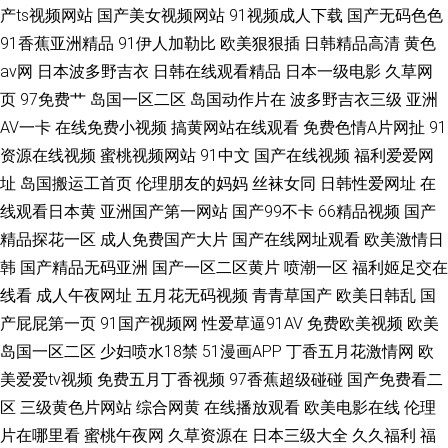
产ts视频网站
国产美女视频网站
91视频成人下载
国产无码色色
91香蕉亚洲精品
91伊人加勒比
欧美狠狠插
日韩精品高清
黄色
av网
日本波多野吉衣
日韩在线观看精品
日本一级电影
久草网
页
97免费艹
岛国一区二区
岛国动作片在
波多野吉衣三级
亚洲
AV一卡
在线免费小视频
搞黄网站在线观看
免费色情A片网扯
91
资源在线视频
蜜桃视频网站
91中文
国产在线视频
福利爱爱网
址
岛国搬运工首页
伦理朋友的妈妈
丝袜女同
日韩性爱网址
在
线观看日本黄
亚洲国产第一网站
国产99不卡
66精品视频
国产
精品探花一区
成人免费国产大片
国产在线网址观看
欧美激情日
韩
国产精品无码亚洲
国产一区二区黄片
喷潮一区
福利姬足交在
线看
成人午夜网址
五月花无码视频
青青草国产
欧美日韩乱
国
产屁屁第一页
91国产视频网
性爱草逼91AV
免费欧美视频
欧美
岛国一区二区
少妇喷水18禁
51漫画APP
丁香五月花激情网
欧
美爱爱tv视频
免费五月丁香视频
97香蕉超级碰碰
国产免费看二
区
三级黄色片网站
综合网黄
在线播放观看
欧美电影在线
伦理
片在哪里看
蜜桃午夜网
久草资源在
日本三级大全
久久福利
福