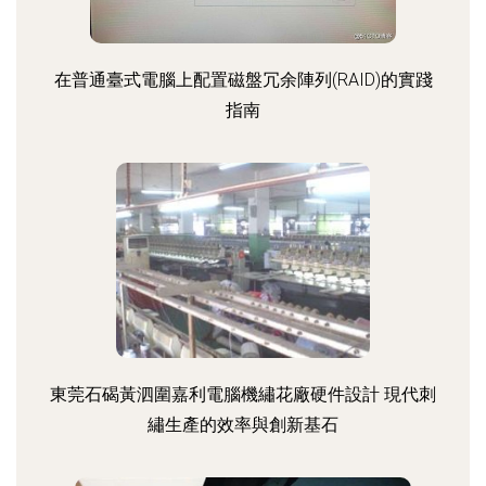
在普通臺式電腦上配置磁盤冗余陣列(RAID)的實踐
指南
東莞石碣黃泗圍嘉利電腦機繡花廠硬件設計 現代刺
繡生產的效率與創新基石