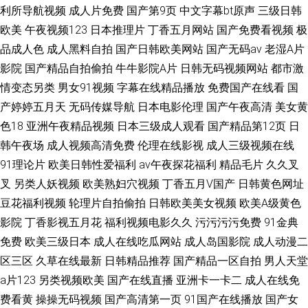
利所导航视频
成人片免费
国产第9页
中文字幕bt原声
三级日韩
欧美
午夜视频123
日本推理片
丁香五月网站
国产免费看视频
极
品成人色
成人黑料自拍
国产日韩欧美网站
国产无码av
老湿A片
影院
国产精品自拍偷拍
牛牛影院A片
日韩无码视频网站
都市激
情变态另类
男女91视频
字幕在线精品播放
免费国产在线看
国
产婷婷五月天
无码传媒导航
日本电影伦理
国产午夜高清
美女黄
色18
亚洲午夜精品视频
日本三级成人观看
国产精品第12页
日
韩午夜场
成人视频高清免费
伦理在线影视
成人三级视频在线
91理论片
欧美日韩性爱福利
av午夜探花福利
精品毛片
久久叉
叉
另类人妖视频
欧美熟妇穴视频
丁香五月V国产
日韩黄色网址
豆花福利视频
轮理片自拍偷拍
日韩欧美美女视频
欧美A级黄色
影院
丁香影视五月花
福利视频电影久久
污污污污免费
91金典
免费
欧美三级日本
成人在线吃瓜网站
成人岛国影院
成人动漫二
区三区
久草在线最新
日韩精品推荐
国产精品一区自拍
男人天堂
a片123
另类视频欧美
国产在线直播
亚洲卡一卡二
成人在线免
费看黄
操操无码视频
国产高清第一页
91国产在线播放
国产女