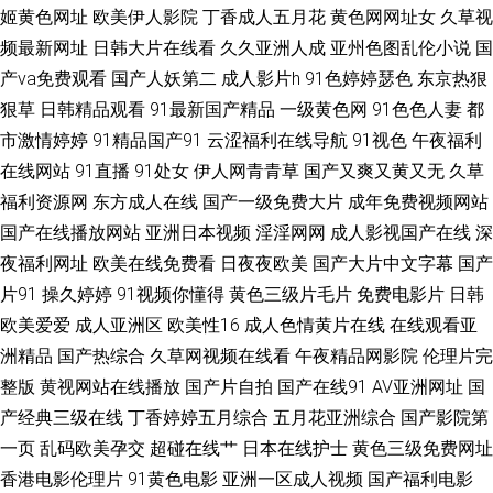
姬黄色网址
欧美伊人影院
丁香成人五月花
黄色网网址女
久草视
频最新网址
日韩大片在线看
久久亚洲人成
亚州色图乱伦小说
国
麻烦 福利成人网站导航 浮力影院52048 传媒av 97超碰热线 91美女艹逼网站
产va免费观看
国产人妖第二
成人影片h
91色婷婷瑟色
东京热狠
狠草
日韩精品观看
91最新国产精品
一级黄色网
91色色人妻
都
8哥电影网 午夜成人A级视频 日韩电影1区25区 秋霞网午夜一二 欧美性交69
市激情婷婷
91精品国产91
云涩福利在线导航
91视色
午夜福利
小视频 玖玖玖精品视频在线观看 好看的中文字幕熟女 大香蕉在线大香蕉 久
在线网站
91直播
91处女
伊人网青青草
国产又爽又黄又无
久草
福利资源网
东方成人在线
国产一级免费大片
成年免费视频网站
久永久免费视频 欧美精品毛片久久久久久久 欧美成人无码一区二区 免费观
国产在线播放网站
亚洲日本视频
淫淫网网
成人影视国产在线
深
夜福利网址
欧美在线免费看
日夜夜欧美
国产大片中文字幕
国产
看电视剧的网站 久久6热视频在线观看 欧美丁香精品一区二区 美丽姑娘免费
片91
操久婷婷
91视频你懂得
黄色三级片毛片
免费电影片
日韩
欧美爱爱
成人亚洲区
欧美性16
成人色情黄片在线
在线观看亚
高清电影 青青青手机视频在线观看 殴美精品 日韩AV成人岛国资源福利 国产
洲精品
国产热综合
久草网视频在线看
午夜精品网影院
伦理片完
精品国产精品国产专区 男女网站在线观看的网站 久久bb 国产综合色五月久
整版
黄视网站在线播放
国产片自拍
国产在线91
AV亚洲网址
国
产经典三级在线
丁香婷婷五月综合
五月花亚洲综合
国产影院第
久久 韩日性爱 国产特级直播 国产精品一区二区福利在线 抖阴蜜桃樱桃91 bt
一页
乱码欧美孕交
超碰在线艹
日本在线护士
黄色三级免费网址
香港电影伦理片
91黄色电影
亚洲一区成人视频
国产福利电影
快搜net 日韩精品一级二级 久久日日 九一成人 久久午夜精品 久久网免费 久