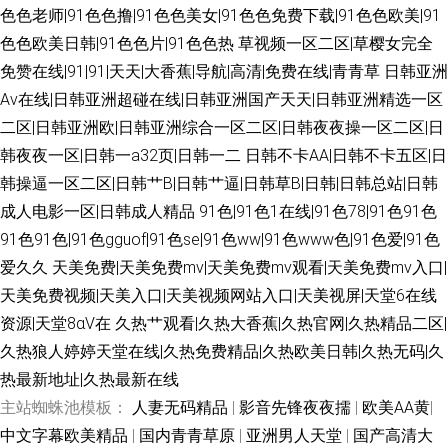
色色老师|91色色撸|91色色美女|91色色免费下载|91色色欧美|91
色色欧美日韩|91色色片|91色色热
草视频一区二区|草樱女完全
免赞在线|91|91|天天|大香蕉|导航|高清|免费在线|青青草
日韩亚洲
Αν在线|日韩亚洲超碰在线|日韩亚洲国产天天|日韩亚洲精选一区
二区|日韩亚洲欧|日韩亚洲综合一区二区|日韩夜夜操一区二区|日
韩夜夜一区|日韩一a32页|日韩一二
日韩不卡AA|日韩不卡五区|日
韩操逼一区二区|日韩艹B|日韩艹逼|日韩草B|日韩|日韩总站|日韩
成人电影一区|日韩成人精品
91色|91色1在线|91色78|91色91色
91色91色|91色gguof|91色se|91色ww|91色www色|91色爱|91色
爱久久
天美免费|天美免费mv|天美免费mv观看|天美免费mv入口|
天美免费视频|天美入口|天美视频网站入口|天美视屏|天堂6在线
资源|天堂8αV在
久热艹观看|久热大香蕉|久热官网|久热精品二区|
久热狼人婷婷天堂在线|久热免费精品|久热欧美日韩|久热无码|久
热最新地址|久热最新在线
主站蜘蛛池模板：
人妻无码精品
|
影音先锋夜夜擩
|
欧美AA黄
|
中文字幕欧美精品
|
国内青青草原
|
亚洲男人天堂
|
国产高清大