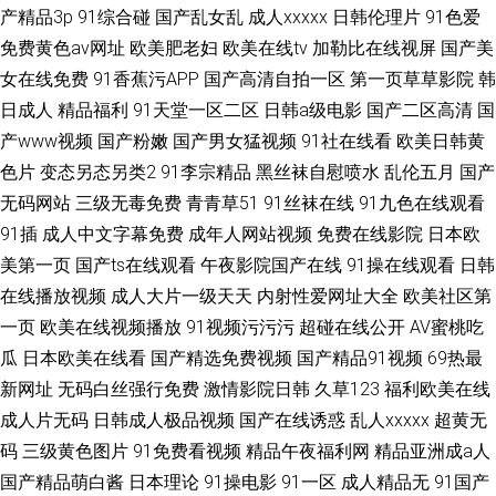
产精品3p
91综合碰
国产乱女乱
成人xxxxx
日韩伦理片
91色爱
免费黄色av网址
欧美肥老妇
欧美在线tv
加勒比在线视屏
国产美
女在线免费
91香蕉污APP
国产高清自拍一区
第一页草草影院
韩
日成人
精品福利
91天堂一区二区
日韩a级电影
国产二区高清
国
产www视频
国产粉嫩
国产男女猛视频
91社在线看
欧美日韩黄
色片
变态另态另类2
91李宗精品
黑丝袜自慰喷水
乱伦五月
国产
无码网站
三级无毒免费
青青草51
91丝袜在线
91九色在线观看
91插
成人中文字幕免费
成年人网站视频
免费在线影院
日本欧
美第一页
国产ts在线观看
午夜影院国产在线
91操在线观看
日韩
在线播放视频
成人大片一级天天
内射性爱网址大全
欧美社区第
一页
欧美在线视频播放
91视频污污污
超碰在线公开
AV蜜桃吃
瓜
日本欧美在线看
国产精选免费视频
国产精品91视频
69热最
新网址
无码白丝强行免费
激情影院日韩
久草123
福利欧美在线
成人片无码
日韩成人极品视频
国产在线诱惑
乱人xxxxx
超黄无
码
三级黄色图片
91免费看视频
精品午夜福利网
精品亚洲成a人
国产精品萌白酱
日本理论
91操电影
91一区
成人精品无
91国产