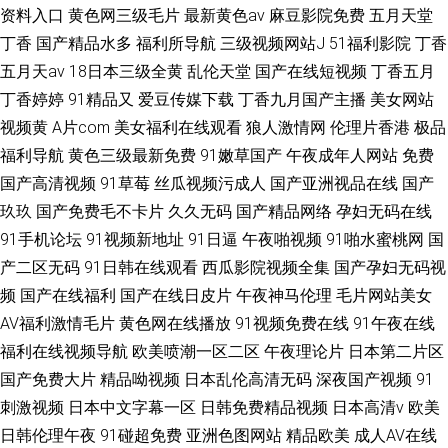
资料入口
黄色网三级毛片
最新黄色av
麻豆影院免费
五月天堂
丁香
国产精品水多
福利所导航
三级视频网站J
51福利影院
丁香
五月天av
18日本三级全黄
乱伦天堂
国产在线短视频
丁香五月
丁香婷婷
91精品又
爱豆传媒下载
丁香九月国产主播
美女网站
视频黄
A片com
美女福利在线观看
狼人激情网
伦理片香港
极品
福利导航
黄色三级最新免费
91嫩草国产
午夜成年人网站
免费
国产高清视频
91草莓
丝瓜视频污成人
国产亚洲视品在线
国产
玖玖
国产免费毛不卡片
久久无码
国产精品网络
孕妇无码在线
91手机论坛
91视频新地址
91日逼
午夜啪视频
91啪水蜜桃网
国
产二区无码
91日韩在线观看
西瓜影院视频全集
国产孕妇无码视
频
国产在线福利
国产在线日皮片
午夜神马伦理
毛片网站美女
AV福利激情毛片
黄色网在线播放
91视频免费在线
91午夜在线
福利在线视频导航
欧美喷潮一区二区
午夜理论片
日本第二片区
国产免费大片
精品呦视频
日本乱伦高清无码
深夜国产视频
91
刺激视频
日本中文字幕一区
日韩免费精品视频
日本高清v
欧美
日韩伦理午夜
91碰超免费
亚洲色图网站
精品欧美
成人AV在线