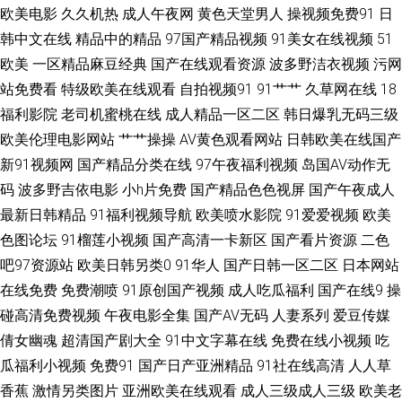
欧美电影
久久机热
成人午夜网
黄色天堂男人
操视频免费91
日
韩中文在线
精品中的精品
97国产精品视频
91美女在线视频
51
欧美男女日比特级 老司机福利区 黄色网页入口 国产精品欧美二区 不卡视屏
欧美
一区精品麻豆经典
国产在线观看资源
波多野洁衣视频
污网
91人人操人人爽 11k免费电影院网站 天龙影院在线观看 青青河边草直播免费
站免费看
特级欧美在线观看
自拍视频91
91艹艹
久草网在线
18
福利影院
老司机蜜桃在线
成人精品一区二区
韩日爆乳无码三级
观看 噼里啪啦HD免费观看 欧美精品一区二区在线 久久人热人 国产三级美女
欧美伦理电影网站
艹艹操操
AV黄色观看网站
日韩欧美在线国产
新91视频网
国产精品分类在线
97午夜福利视频
岛国AV动作无
草逼高清 成年人免费视频 97福利短视频在线 91视频在线观看91 91精品专
码
波多野吉依电影
小h片免费
国产精品色色视屏
国产午夜成人
最新日韩精品
91福利视频导航
欧美喷水影院
91爱爱视频
欧美
区 91com喷水自慰 迅雷种子资源 日本一本道无码免费视频 第一国产浮力影
色图论坛
91榴莲小视频
国产高清一卡新区
国产看片资源
二色
吧97资源站
欧美日韩另类0
91华人
国产日韩一区二区
日本网站
院妞 97电影院网 91九色国产TS另类人妖 激情内射亚洲一区二区三区 国产精
在线免费
免费潮喷
91原创国产视频
成人吃瓜福利
国产在线9
操
品乱码专区 a黄三级三级在线看 不卡视频 91性爱影院 91红桃观看 在线免费
碰高清免费视频
午夜电影全集
国产AV无码
人妻系列
爱豆传媒
倩女幽魂
超清国产剧大全
91中文字幕在线
免费在线小视频
吃
观看黄色片 色先峰影音 日本黄色官网在线观看 欧美日韩性开放在线 久久网
瓜福利小视频
免费91
国产日产亚洲精品
91社在线高清
人人草
香蕉
激情另类图片
亚洲欧美在线观看
成人三级成人三级
欧美老
青青草网 国产日韩 成人A网站 91中文 91国外 影视哚哚理论先锋 色情密桃床