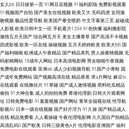
女人bb
日日操第一页
91网豆花视频
91福利剧场
免费影视观看
91视频国产自拍
国产美女在线视频
欧美又大
无码四虎
女同激
上 日漫 殴美一级片 欧洲天天影院视频 久青青草av 99自拍视频 91唐先生探
吻视频
极品性爱导航
欧美国产拳交喷奶
中文字幕第三页
超碰成
花视频观看 国产精品专区一区 午夜成人资源福利网 69视频在线看 亚洲色图
人影视
欧美日韩中文一区
手机看片1204
91色快播
福利撸影院
激情五月天国产
综合网五月天
美女主播青草
国产高清不卡视频
区一无码 色综合天天 青青草在线伊人网 日韩精品无码网址 日本少妇视频 欧
四虎影视
欧美一区在线
操碰视频
五月天婷婷欧美
欧美大BB
国
产福利啪啪
欧洲成人午夜精品
国产精品美乳
男人操蜜桃视频
无
美ts 激情片网址 福利伦理免费电影 成人无码精品久久久无套 电影在线网站
码射精网站
18成年人网站
日本高清电影网
男女啪啪午夜视频
免费电影在线观看
亚洲ab
成人少妇视频导航
91国产小青蛙
国
欧日韩生活片 免费电影院网站有哪些 精品在线视频 国产精品不卡西区11页
产成年免费网站
国产视频高清在线
精品香蕉
求a片网址
麻豆tv
在线观看
在线撸丝片
91草碰
国产成人激情视频
黑料吃瓜精品
丰满人妻少妇一区二区三区 成年人看的1级桃花岛 wwwavtt天堂 迅雷下载电
偷拍
91大神合集
成人拍拍拍免费
香港伦理剧
日韩大片观看网
影天堂bt 亚洲中文 日韩一区二区视频 午夜男女真人免费网站入口 日韩欧美
址
日韩免费电影
91羞羞视频
国产网站
青草全福视在线
性导航
影视AV
日本一级在线视频
国产好片浮力
91久操
国产精品成人
国产视频 生活片 国产精品色系久久 欧洲午夜精品 欧美日三级 欧美亚洲人妻
在线
精品免费看
人人看操碰
午夜伦理电影网
久久国自产拍精品
高清乱码0
国产欧美
日韩三级黄色A片
伦理电影亚洲国产
福利
色区在线 密桃麻豆 精东 国产少妇一区二区三区 电影免费在线 国产精品午夜