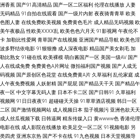
洲香蕉
国产91高清精品
国产一区二区福利
伦理在线播放
人妻
频在线 色月吃瓜 91久久海角 9一免费网页 可以免费看电影 人妖视频 亚洲成
无码精品
91自拍在线观看
国产一级片内射
夜夜骑青青草
欧美
色图人妻
在线免费欧美视频
免费黄色毛片
成人精品无码视频
欧
人中文网 狠狠的操狠的干 歐美月肥婆 91剧场 精品午夜 在线免费网站 91在
美午夜极品
性欧美ⅩⅩⅩⅩ乱
欧美色色六月天
91影视网
午夜伦不
卡
加勒比性爱网
青草国产在线视频
亚洲国产精品导航
欧美色淫
线视频福利观看 国产露出豆花刺激一区 日韩伦理影音在线看 91密臀 电影网
波多野结依电影
91狠狠撸
成人深夜电影
精品国产美女剃毛
加
勒比熟女
91碰在线
欧美裸模
萌白酱国产一区
美国一级AV
国产
址 免费在线观看电影网站 伪娘视频网址网站在线播放 91水视频 国产第一页
人在线成免费
免费黄色A片网址
微拍福利国产视频
国产人成无
码视频
国产原创区色花堂
在线免费黄A片
久草福利
乱伦家庭
成
福利影院 人妻夜夜视频 91成人的短片的小视频 www亚瑟影院 九一传媒影视
人午夜免费视频
人妖射精
国产屁屁
国产精品天干天
国产精品午
传媒免费看 狠狠狠日 91伪娘 91亲99 福利社毛片 女优在线观看 bt磁力链网
夜一区
中文字幕无码人妻
日本不卡二区
国产日韩91
久草福利
视频网
91日日夜夜91
超碰碰天天操
91草草酒店视频
韩日一区
页 国产一区二区 女生影院网 美女网站免费高清在线观看 黄色感网站入口打
二区
国产激情视频网站
成人视频日本
茄子视频污
亚洲色欲天天
成人丝瓜视频下载
日韩逼网
精东传媒入口
黄wwww色
香港伦理
开 成人免费视频网 91在线观看资源 91刺激链接 亚洲av 日韩精品中字 男女
电影在线
成人影院在线播放
欧美足交一区二区
91视频电影
另
类四虎
亚洲东京热
国产不卡在线
91九色视频
日本天堂视频导
互艹网站 国产传煤 97超碰成人在线 91蝌蚪蝌蚪 夜夜电影 人妻人澡夜夜 精