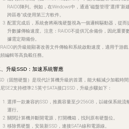
RAID0陣列。例如，在Windows中，通過“磁盤管理”選擇“新
跨區卷”或使用第三方軟件。
配置完成后，系統會將兩塊硬盤視為一個邏輯驅動器，從而
升數據傳輸速度。注意：RAID0不提供冗余備份，因此重要
據需定期備份。
RAID0的升級能顯著改善文件傳輸和系統啟動速度，適用于游戲
視頻編輯等高負載任務。
二、升級SSD：加速系統響應
SSD（固態硬盤）是現代計算機升級的首選，能大幅減少加載時間
尼SE2支持標準2.5英寸SATA接口SSD，升級步驟如下：
選擇一款兼容的SSD，推薦容量至少256GB，以確保系統流
運行。
關閉計算機并斷開電源，打開機箱，找到原有硬盤位。
移除舊硬盤，安裝新SSD，連接SATA線和電源線。