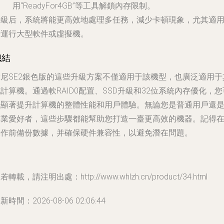
用“ReadyFor4GB”等工具解鎖內存限制。
升級后，系統將能更高效地處理多任務，減少卡頓現象，尤其適
于運行大型軟件或虛擬機。
總結
索尼SE2銀色版的這些升級方案不僅適用于該機型，也廣泛適用于
計算機。通過軟RAID0配置、SSD升級和32位系統內存優化，您
以顯著提升計算機的整體性能和用戶體驗。無論您是普通用戶還
專業愛好者，這些步驟都能幫助您打造一臺更高效的機器。記得
操作前備份數據，并確保硬件兼容性，以避免潛在問題。
若轉載，請注明出處：http://www.whlzh.cn/product/34.html
新時間：2026-08-06 02:06:44