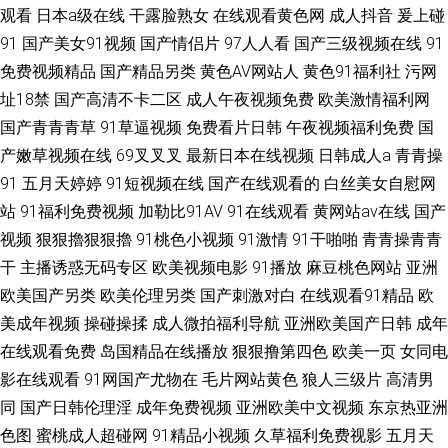
观看
日本a级在线
干露脸熟女
在线观看黄色网
成人抖音
爰上碰
91
国产美女91视频
国产情侣片
97人人看
国产三级视频在线
91
免费视频精品
国产精品另类
黄色AV网站人
黄色91福利社
污网
址18禁
国产高清不卡二区
成人午夜视频免费
欧美激情福利网
国产青青青草
91草逼视频
免费看片日韩
午夜视频福利免费
国
产嫩草视频在线
69叉叉叉
最新日本在线视频
日韩成人a
青青操
91
五月天婷婷
91短视频在线
国产在线观看的
白丝美女自慰网
站
91福利免费视频
加勒比91AV
91在线观看
黄网站av在线
国产
视频
狠狠擼狠狠擼
91桃色小视频
91激情
91干啪啪
青青操青青
干
主播诱惑无码专区
欧美视频电影
91播放
麻豆桃色网站
亚洲
欧美国产另类
欧美伦理另类
国产刺激对白
在线观看91精品
欧
美成年视频
操碰操揉
成人微拍福利导航
亚洲欧美国产日韩
成年
在线观看免费
岛国精品在线播放
狠狠撸第四色
欧美一页
女同电
影在线观看
91网国产尤物在
毛片网站黄色
狼人三级片
高清男
同
国产日韩伦理淫
成年免费视频
亚洲欧美中文视频
东京热亚洲
色图
蜜桃成人超碰网
91精品小视频
久草福利免费视影
五月天