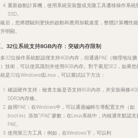
重新啟動計算機，使用系統安裝盤或克隆工具遷移操作系統
SSD。
升級后，您將體驗到更快的啟動和應用加載速度，整體計算機性
提升明顯。
三、32位系統支持8GB內存：突破內存限制
多32位操作系統默認僅支持4GB內存，但通過PAE（物理地址擴
）技術，可以使其識別并使用8GB內存。對于索尼SE2，如果您
統是32位Windows或Linux，可以嘗試以下方法：
確認硬件支持：檢查主板是否支持8GB內存，并安裝兩條4G
DDR3內存條。
啟用PAE：在Windows中，可以通過編輯引導配置文件（如
boot.ini）添加“/PAE”參數；在Linux系統中，內核通常默認支
PAE。
使用第三方工具：例如，在Windows下，可以利