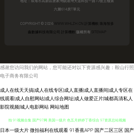
地址：珠海市高新區唐家灣鎮港灣大道科技一路10號主樓第
六層614房T單元
COPYRIGHT © 2026
WWW.WHLZH.CN
計算機軟
珠海智多
鑫數據科技有限公司
計算機軟
版權所有
SITEMAP
感谢您访问我们的网站，您可能还对以下资源感兴趣：鞍山行照
电子商务有限公司
成人在线天天搞|成人在线专区|成人直播|成人直播间|成人专区在
线观看|成人自慰网站|成人综合网址|成人做爱正片|城都高清私人
影院视频|城人电影网站
网站地图
日本一级大片
微拍福利在线观看
91香蕉APP
国产二区三区
国产
99热这里 黄色色情 91超碰人人看 国产又黄又色 屁屁影院网站导航 91cn偷