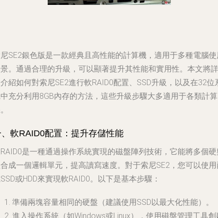
索尼SE2銀色版是一款經典且高性能的計算機，適用于多種電腦使
場景。通過合理的升級，可以顯著提升其性能和實用性。本文將
介紹如何對索尼SE2進行軟RAID0配置、SSD升級，以及在32位
統中充分利用8GB內存的方法，這些升級步驟大多適用于各類計算
機。
一、軟RAID0配置：提升存儲性能
RAID0是一種通過操作系統實現的磁盤陣列技術，它能將多個硬
組合成一個邏輯單元，提高讀寫速度。對于索尼SE2，您可以使用
SSD或HDD來實現軟RAID0。以下是基本步驟：
準備兩塊容量相同的硬盤（建議使用SSD以最大化性能）。
進入操作系統（如Windows或Linux），使用磁盤管理工具創