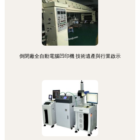
倒閉廠全自動電腦凹印機 技術遺產與行業啟示