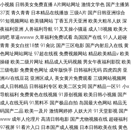
小视频
日韩美女免费直播
A片网站网址
激情文学色
国产主播第
37页
青久青青
日本精品在线播放
三级A片
国产日韩亚洲综合
91短视频网站
欧美骚网站
丁香五月天亚洲
欧美大粗吊人妖
深
夜福利亚洲
人兽福利导航
91叉叉操小骚逼
成人18视频
欧美大
鸡吧
草逼wwww
久草福利免费试看
岛国国产在线
91人人超碰
青青
美女白丝18禁
91肏比
国产三区电影
国产内射后入在线
黄
色网址网站网址
97超在线视
免费视频网站
精品欧美精品v
欧美
操碰
欧美二级片网址
精品成人无码视频
男女午夜福利影院
欧美
三级电影
免费黄色网址
成年版快手
日韩福利无码
四虎四房
亚
洲AV在线豆花
亚洲区成人
美女黄片免费观看
三级网站视频网
成人日韩精品
日韩福利专区
欧美二区女同
国产精品一区91
小x
导航福利
免费黄色在线视频
91原创视频
欧美日韩小视频
国产
成人在线无码
91黑料不
国产极品自拍
岛国最大色网站
精品无
码国产二品
欧美一及片
激情网婷婷
人妖大片
91天堂影视
国产
www
成年人伦理片
高清日韩电影
国产尤物视频在线
超碰福利
97视屏
91看片入口
日本国产成人视频
日本日韩欧美在线
黄色