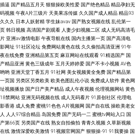
妻字幕 撸导航 一起草91
插逼
国产精品五月天
狠狠操欧美性爱
国产绝色精品
精品孕妇无
码视频
午夜A片三级片
天美果冻传媒
久久国产成人精品
精品93
久久久
日本人妖射精
学生妹avav
国产熟女视频在线
乱伦第一
页
韩日视频
高清国产剧观看
人妻少妇视频二区
成人无码高清毛
片
亚洲av激情电影
午夜导航在线
国内主播第一页
国产高清电
影网址
91社区论坛
免费网站黄色在线
久久偷拍高清亚洲
91午
夜在线免费
亚洲精品第五页
麻豆网站在线观看
91精选国产
国
产精品亚洲
黄色三级成年
五月天婷婷爱
国产不卡小视频
AV色
哟哟
亚洲天堂丁香五月
91社网
美女视频黄全免费
国产精品第
一页国
另类区另类欧美
欧美色图乱伦小说
免费成人软件
黄色网
址视频播放
国产日产美产精品
成人午夜视频
伦理视频网站
黄色
18禁网站
亚洲无码视频在线
成人无码看片
91原创社区
伦理电
影香港
成人免费
蜜桃91色色
A片视频网
国产自在线
操欧美老女
人
人人97综合精品
岛国免费
国产无码一二
蜜桃tv网站入口
国
产第66页
另类国产在线
熟女自拍偷拍
青青久视频
久草新视频
在线
激情深爱欧美激情
91视频官网国产
狠狠操-91
91我要操
国