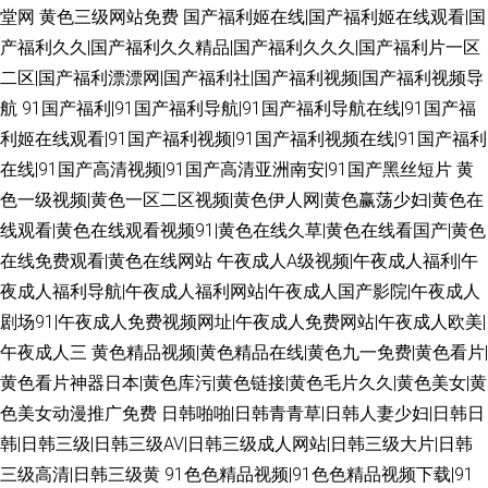
堂网
黄色三级网站免费
国产福利姬在线|国产福利姬在线观看|国
产福利久久|国产福利久久精品|国产福利久久久|国产福利片一区
二区|国产福利漂漂网|国产福利社|国产福利视频|国产福利视频导
航
91国产福利|91国产福利导航|91国产福利导航在线|91国产福
利姬在线观看|91国产福利视频|91国产福利视频在线|91国产福利
在线|91国产高清视频|91国产高清亚洲南安|91国产黑丝短片
黄
色一级视频|黄色一区二区视频|黄色伊人网|黄色赢荡少妇|黄色在
线观看|黄色在线观看视频91|黄色在线久草|黄色在线看国产|黄色
在线免费观看|黄色在线网站
午夜成人A级视频|午夜成人福利|午
夜成人福利导航|午夜成人福利网站|午夜成人国产影院|午夜成人
剧场91|午夜成人免费视频网址|午夜成人免费网站|午夜成人欧美|
午夜成人三
黄色精品视频|黄色精品在线|黄色九一免费|黄色看片|
黄色看片神器日本|黄色库污|黄色链接|黄色毛片久久|黄色美女|黄
色美女动漫推广免费
日韩啪啪|日韩青青草|日韩人妻少妇|日韩日
韩|日韩三级|日韩三级AV|日韩三级成人网站|日韩三级大片|日韩
三级高清|日韩三级黄
91色色精品视频|91色色精品视频下载|91