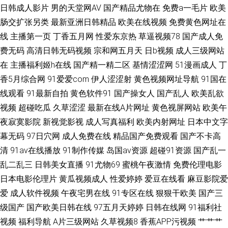
日韩成人影片
男的天堂网AV
国产精品尤物在
免费a一毛片
欧美
肠交扩张另类
最新亚洲日韩精品
欧美在线视频
免费黄色网址在
久精品人妻 国产伪娘视频 国产第一码页 丰满人妻区二区三区免费看 爱愛91
线
主播第一页
丁香五月网
性爱东京热
草逼视频78
国产成人免
费无码
高清日韩无码视频
宗和网五月天
日b视频
成人三级网站
94神马 91清清视频 91看看 91视频网址 性欲av 91网站黄色 91人人人人人
在
主播福利姬h在线
国产精一精二区
基情涩涩网
51漫画成人
丁
91短视频网站 8哥电影网站 91AV娱乐网 亚洲第一色导航av 手机av 日韩诚人
香5月综合网
91爱爱com
伊人涩涩射
黄色视频网址导航
91国在
线观看
91最新自拍
黄色软件91
国产操女人
国产乱人
欧美乱欲
免寞在线电影网站 欧美在线三区 欧美性爱怡红院 97人妻资源总站 国产精品
视频
超碰吃瓜
久草涩涩
最新在线A片网址
黄色视屏网站
欧美午
夜寂寞影院
新视觉影视
成人写真福利
欧美内射网址
日本中文字
亚洲色婷婷99久 福利视频三分钟 国产黄色网入口站 东京热777 国产区一区
幕无码
97日穴网
成人免费在线
精品国产免费观看
国产不卡高
清
91av在线播放
91制作传媒
岛国av资源
超碰91资源
国产乱一
二 九一传媒网站 精品视频999 国产日韩欧美青青艹逼视频 91大神在线高挑
乱二乱三
日韩美女直播
91尤物69
蜜桃午夜激情
免费伦理电影
日本电影伦理片
黄瓜视频成人
性爱婷婷
爱豆在线看
麻豆影院爱
少妇 大香蕉青草 电影日韩理论 九一羞羞处女 国产自牌偷牌第9 国产福利片
爱
成人软件视频
午夜宅男在线
91专区在线
狠狠干欧美
国产三
一区二区 电视剧全集免费网站 爆叉白虎 99re在线播放 91在线观看视频 91人
级国产
国产欧美日韩在线
97五月天婷婷
日韩在线网
91福利社
视频
福利导航
A片三级网站
久草视频8
香蕉APP污视频
艹艹艹